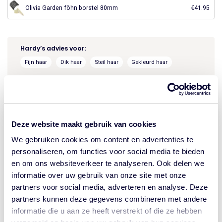
Olivia Garden föhn borstel 80mm
€
41.95
Hardy’s advies voor:
Fijn haar
Dik haar
Steil haar
Gekleurd haar
Droog haar
Beschadigd haar
Normaal haar
De Olivia Garde 20mm föhn borstel bevat geïoniseerde nylon haren. Deze
Deze website maakt gebruik van cookies
haren geven glans, volume waardoor je je haar beter en sneller in model
We gebruiken cookies om content en advertenties te
kunt stylen. Bovendien zorgen ze voor een antistatische werking. Door de
personaliseren, om functies voor social media te bieden
grote luchtgaten van de cilinder kan het haar niet uitdrogen of oververhit
en om ons websiteverkeer te analyseren. Ook delen we
raken. Dit zorgt voor een mooi resultaat in een handomdraai. Door het
informatie over uw gebruik van onze site met onze
lichtgewicht is de Olivia Garden föhnborstel ergonomisch. Aan het einde
van het handvat zit een ideaal verdeelpunt, waarmee je gemakkelijk
partners voor social media, adverteren en analyse. Deze
scheidingen in het haar kunt maken.
partners kunnen deze gegevens combineren met andere
informatie die u aan ze heeft verstrekt of die ze hebben