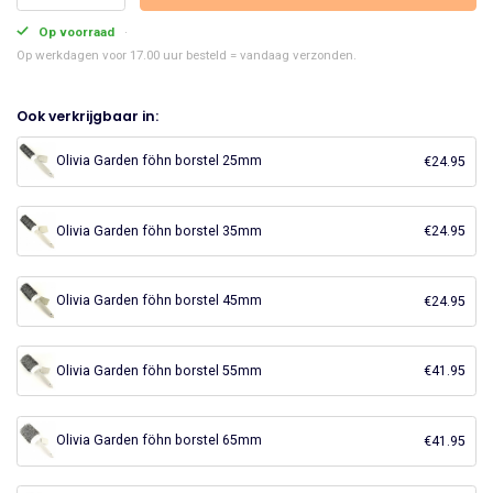
Garden
Op voorraad
föhn
Op werkdagen voor 17.00 uur besteld = vandaag verzonden.
borstel
20mm
Ook verkrijgbaar in:
aantal
Olivia Garden föhn borstel 25mm
€
24.95
Olivia Garden föhn borstel 35mm
€
24.95
Olivia Garden föhn borstel 45mm
€
24.95
Olivia Garden föhn borstel 55mm
€
41.95
Olivia Garden föhn borstel 65mm
€
41.95