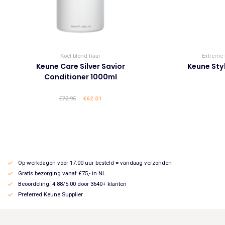
Koel blond haar
Extreme 
Keune Care Silver Savior
Keune Sty
Conditioner 1000ml
€
72.95
Oorspronkelijke
€
62.01
Huidige
prijs
prijs
was:
is:
€72.95.
€62.01.
Op werkdagen voor 17.00 uur besteld = vandaag verzonden
Gratis bezorging vanaf €75,- in NL
Beoordeling: 4.88/5.00 door 3640+ klanten
Preferred Keune Supplier