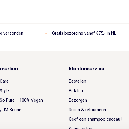
was:
is:
€22.95.
€19.51.
ag verzonden
Gratis bezorging vanaf €75,- in NL
 merken
Klantenservice
Care
Bestellen
Style
Betalen
So Pure – 100% Vegan
Bezorgen
y JM Keune
Ruilen & retourneren
Geef een shampoo cadeau!
Keune salon