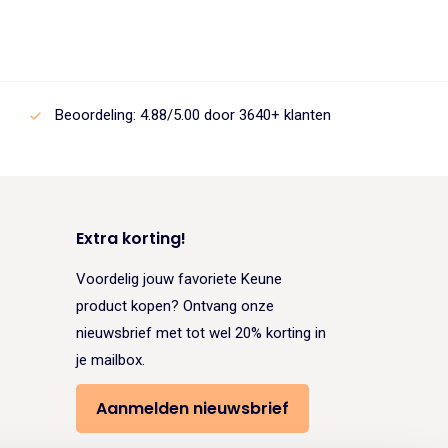
was:
is:
€18.95.
€16.11.
Beoordeling: 4.88/5.00 door 3640+ klanten
Extra korting!
Voordelig jouw favoriete Keune
product kopen? Ontvang onze
nieuwsbrief met tot wel 20% korting in
je mailbox.
Aanmelden nieuwsbrief