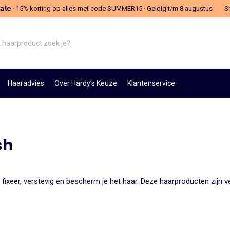
 𝗦𝗮𝗹𝗲 · 15% korting op alles met code SUMMER15 · Geldig t/m 8 augustus
S
oduct
Haaradvies
Over Hardy’s Keuze
Klantenservice
sh
fixeer, verstevig en bescherm je het haar. Deze haarproducten zijn ve