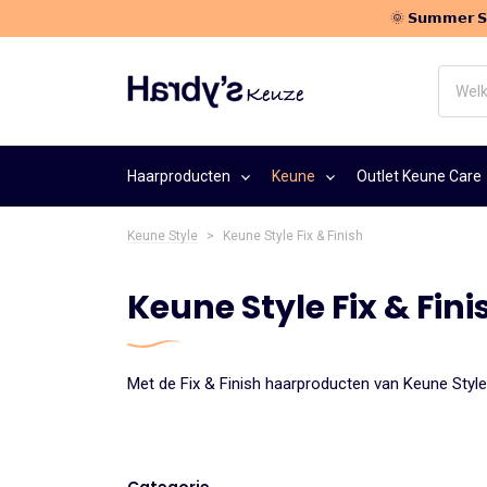
🌞 𝗦𝘂𝗺𝗺𝗲𝗿
Welk
haarpr
zoek
je?
Haarproducten
Keune
Outlet Keune Care
Keune Style
>
Keune Style Fix & Finish
Keune Style Fix & Fini
Met de Fix & Finish haarproducten van Keune Style 