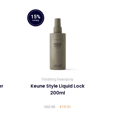
15%
korting
Finishing haarspray
er
Keune Style Liquid Lock
200ml
lijke
ige
€
22.95
Oorspronkelijke
€
19.51
Huidige
prijs
prijs
was:
is: