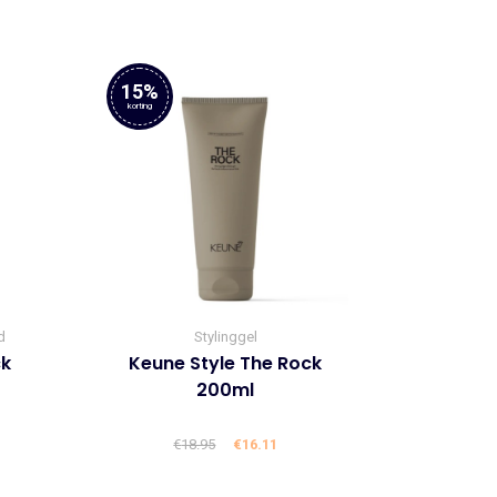
1.
€22.95.
€19.51.
15%
korting
d
Stylinggel
ck
Keune Style The Rock
200ml
€
18.95
Oorspronkelijke
€
16.11
Huidige
prijs
prijs