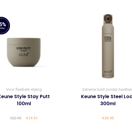
€22.95.
€19.51.
€22.95.
€19.5
5%
rting
Voor flexibele styling
Extreme hold zonder hardhei
Keune Style Stay Putt
Keune Style Steel Lo
100ml
300ml
€
22.95
Oorspronkelijke
€
19.51
Huidige
€
24.45
prijs
prijs