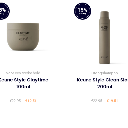
5%
15%
rting
korting
Voor een sterke hold
Droogshampoo
Keune Style Claytime
Keune Style Clean Sla
100ml
200ml
€
22.95
Oorspronkelijke
€
19.51
Huidige
€
22.95
Oorspronke
€
19.51
Huid
prijs
prijs
prijs
prijs
was:
is:
was:
is:
€22.95.
€19.51.
€22.95.
€19.5