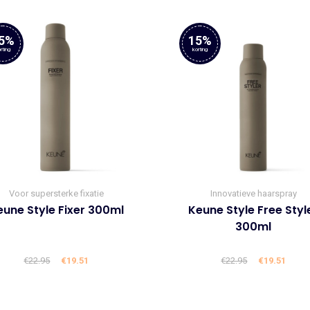
5%
15%
rting
korting
Voor supersterke fixatie
Innovatieve haarspray
eune Style Fixer 300ml
Keune Style Free Styl
300ml
€
22.95
Oorspronkelijke
€
19.51
Huidige
€
22.95
Oorspronke
€
19.51
Huid
prijs
prijs
prijs
prijs
was:
is:
was:
is: