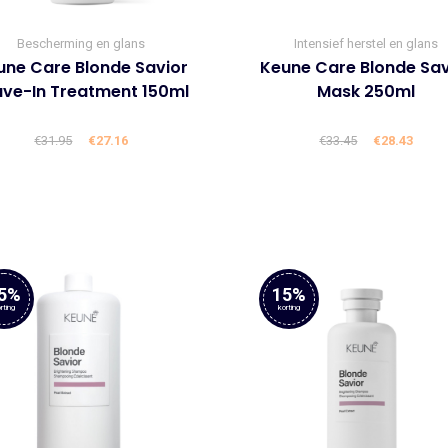
Bescherming en glans
Intensief herstel en glans
une Care Blonde Savior
Keune Care Blonde Sav
ave-In Treatment 150ml
Mask 250ml
€
31.95
Oorspronkelijke
€
27.16
Huidige
€
33.45
Oorspronke
€
28.43
Huid
prijs
prijs
prijs
prijs
was:
is:
was:
is:
€31.95.
€27.16.
€33.45.
€28.4
5%
15%
rting
korting