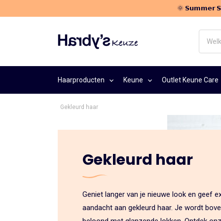
🌞 𝗦𝘂𝗺𝗺𝗲𝗿
Welk
haarpr
zoek
je?
Haarproducten
Keune
Outlet Keune Care
Gekleurd haar
Gekleurd haar
Geniet langer van je nieuwe look en geef ex
aandacht aan gekleurd haar. Je wordt bov