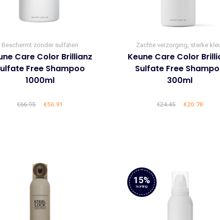
Beschermt zonder sulfaten
Zachte verzorging, sterke kle
ne Care Color Brillianz
Keune Care Color Brill
ulfate Free Shampoo
Sulfate Free Shamp
1000ml
300ml
€
66.95
Oorspronkelijke
€
56.91
Huidige
€
24.45
Oorspronke
€
20.78
Huid
prijs
prijs
prijs
prijs
was:
is:
was:
is:
€66.95.
€56.91.
€24.45.
€20.7
15%
korting