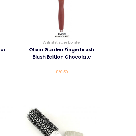
Anti statische borstel
ior
Olivia Garden Fingerbrush
Blush Edition Chocolate
lijke
ige
€
20.50
6.