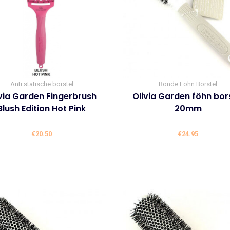
Anti statische borstel
Ronde Föhn Borstel
ivia Garden Fingerbrush
Olivia Garden föhn bor
Blush Edition Hot Pink
20mm
€
20.50
€
24.95