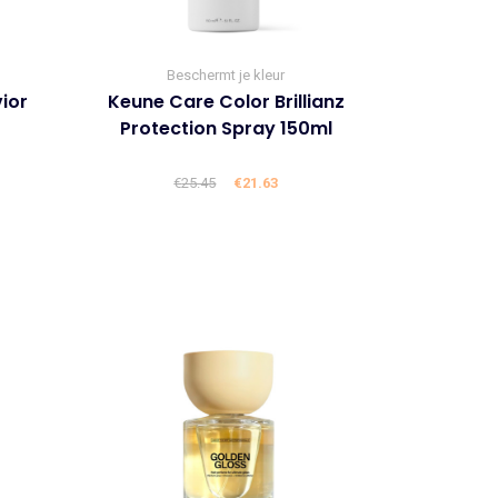
Beschermt je kleur
ior
Keune Care Color Brillianz
Protection Spray 150ml
lijke
ige
€
25.45
Oorspronkelijke
€
21.63
Huidige
prijs
prijs
was:
is:
8.
€25.45.
€21.63.