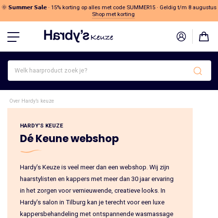
🌞 𝗦𝘂𝗺𝗺𝗲𝗿 𝗦𝗮𝗹𝗲 · 15% korting op alles met code SUMMER15 · Geldig t/m 8 augustus
Shop met korting
Welk
haarproduct
zoek
je?
Over Hardy’s keuze
HARDY’S KEUZE
Dé Keune webshop
Hardy’s Keuze is veel meer dan een webshop. Wij zijn
haarstylisten en kappers met meer dan 30 jaar ervaring
in het zorgen voor vernieuwende, creatieve looks. In
Hardy’s salon in Tilburg kan je terecht voor een luxe
kappersbehandeling met ontspannende wasmassage