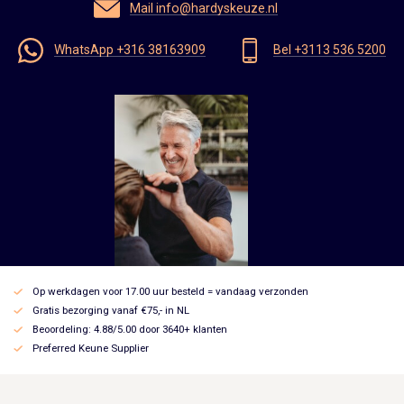
Mail info@hardyskeuze.nl
WhatsApp +316 38163909
Bel +3113 536 5200
Op werkdagen voor 17.00 uur besteld = vandaag verzonden
Gratis bezorging vanaf €75,- in NL
Beoordeling: 4.88/5.00 door 3640+ klanten
Preferred Keune Supplier