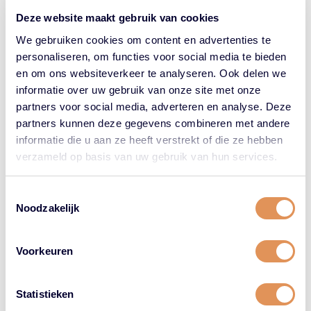
Deze website maakt gebruik van cookies
We gebruiken cookies om content en advertenties te
personaliseren, om functies voor social media te bieden
en om ons websiteverkeer te analyseren. Ook delen we
informatie over uw gebruik van onze site met onze
partners voor social media, adverteren en analyse. Deze
partners kunnen deze gegevens combineren met andere
informatie die u aan ze heeft verstrekt of die ze hebben
Persoonlijk advies
verzameld op basis van uw gebruik van hun services.
Toestemmingsselectie
Föhn jij iedere dag je haar en is ook de stijltang een vast onderdeel van
Noodzakelijk
de ochtendroutine? Heb je krullend, droog of vet haar? Deze details zijn
belangrijk voor de juiste haarproducten om het maximale uit je kapsel
te halen. Kies samen met Hardy’s Keuze het perfecte haarproduct en
Voorkeuren
ontvang gratis persoonlijk advies. Bel, mail, Whatsapp ons of kom
langs in
onze salon in Tilburg
!
Statistieken