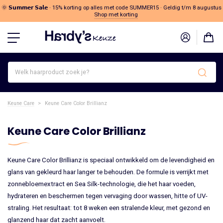
🌞 𝗦𝘂𝗺𝗺𝗲𝗿 𝗦𝗮𝗹𝗲 · 15% korting op alles met code SUMMER15 · Geldig t/m 8 augustus
Shop met korting
Welk
haarproduct
zoek
je?
Keune Care
>
Keune Care Color Brillianz
Keune Care Color Brillianz
Keune Care Color Brillianz is speciaal ontwikkeld om de levendigheid en
glans van gekleurd haar langer te behouden. De formule is verrijkt met
zonnebloemextract en Sea Silk-technologie, die het haar voeden,
hydrateren en beschermen tegen vervaging door wassen, hitte of UV-
straling. Het resultaat: tot 8 weken een stralende kleur, met gezond en
glanzend haar dat zacht aanvoelt.