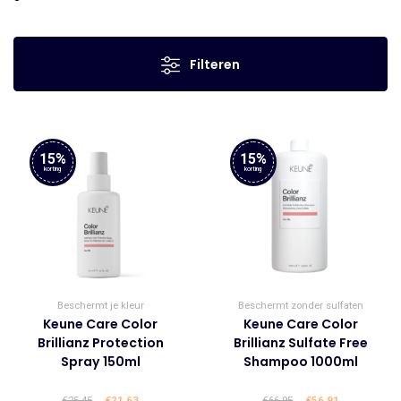
Filteren
15%
15%
korting
korting
Beschermt je kleur
Beschermt zonder sulfaten
Keune Care Color
Keune Care Color
Brillianz Protection
Brillianz Sulfate Free
Spray 150ml
Shampoo 1000ml
€
25.45
Oorspronkelijke
€
21.63
Huidige
€
66.95
Oorspronkelijke
€
56.91
Huidige