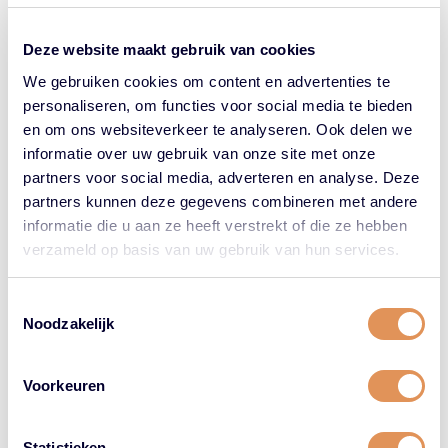
€24.45.
€20.78.
€24.45.
€20.78.
Deze website maakt gebruik van cookies
We gebruiken cookies om content en advertenties te
15%
15%
personaliseren, om functies voor social media te bieden
korting
korting
en om ons websiteverkeer te analyseren. Ook delen we
informatie over uw gebruik van onze site met onze
partners voor social media, adverteren en analyse. Deze
partners kunnen deze gegevens combineren met andere
informatie die u aan ze heeft verstrekt of die ze hebben
verzameld op basis van uw gebruik van hun services.
Houdt kleur langer levendig
Behoudt kleur en glans
Keune Care Color
Keune Care Color
Brillianz Shampoo
Brillianz Conditioner
Toestemmingsselectie
1000ml
250ml
Noodzakelijk
€
66.95
Oorspronkelijke
€
56.91
Huidige
€
25.45
Oorspronkelijke
€
21.63
Huidige
prijs
prijs
prijs
prijs
Voorkeuren
was:
is:
was:
is:
€66.95.
€56.91.
€25.45.
€21.63.
Statistieken