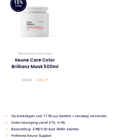
15%
korting
Salonboost voor kleur
Keune Care Color
Brillianz Mask 500ml
€
54.95
Oorspronkelijke
€
46.71
Huidige
prijs
prijs
was:
is:
€54.95.
€46.71.
Op werkdagen voor 17.00 uur besteld = vandaag verzonden
Gratis bezorging vanaf €75,- in NL
Beoordeling: 4.88/5.00 door 3640+ klanten
Preferred Keune Supplier