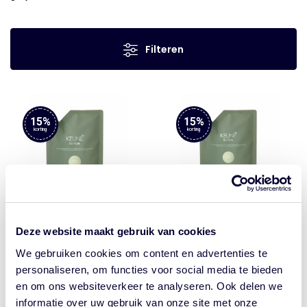
Filteren
15%
15%
korting
korting
Deze website maakt gebruik van cookies
Beschermende conditioner
Beschermende conditioner
Keune So Pure Clarify
Keune So Pure Clarify
We gebruiken cookies om content en advertenties te
Conditioner 1000ml
Conditioner 400ml
personaliseren, om functies voor social media te bieden
en om ons websiteverkeer te analyseren. Ook delen we
€
61.95
Oorspronkelijke
€
52.66
Huidige
€
33.95
Oorspronkelijke
€
28.86
Huidige
informatie over uw gebruik van onze site met onze
prijs
prijs
prijs
prijs