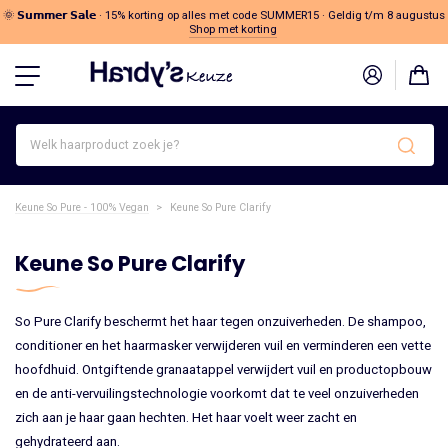
🌞 𝗦𝘂𝗺𝗺𝗲𝗿 𝗦𝗮𝗹𝗲 · 15% korting op alles met code SUMMER15 · Geldig t/m 8 augustus
Shop met korting
Welk
haarproduct
zoek
je?
Keune So Pure - 100% Vegan
>
Keune So Pure Clarify
Keune So Pure Clarify
So Pure Clarify beschermt het haar tegen onzuiverheden. De shampoo,
conditioner en het haarmasker verwijderen vuil en verminderen een vette
hoofdhuid. Ontgiftende granaatappel verwijdert vuil en productopbouw
en de anti-vervuilingstechnologie voorkomt dat te veel onzuiverheden
zich aan je haar gaan hechten. Het haar voelt weer zacht en
gehydrateerd aan.