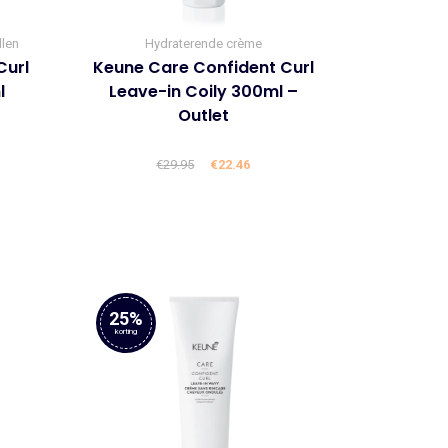
llen
Hydraterende crème
Curl
Keune Care Confident Curl
l
Leave-in Coily 300ml –
Outlet
lijke
ige
€
29.95
Oorspronkelijke
€
22.46
Huidige
prijs
prijs
was:
is:
6.
€29.95.
€22.46.
25%
korting