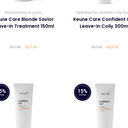
Bescherming en glans
Hydrateert en versterkt coily kru
une Care Blonde Savior
Keune Care Confident 
ave-In Treatment 150ml
Leave-in Coily 300m
€
31.95
Oorspronkelijke
€
27.16
Huidige
€
31.95
Oorspronke
€
27.16
Huid
prijs
prijs
prijs
prijs
was:
is:
was:
is:
€31.95.
€27.16.
€31.95.
€27.1
5%
15%
rting
korting