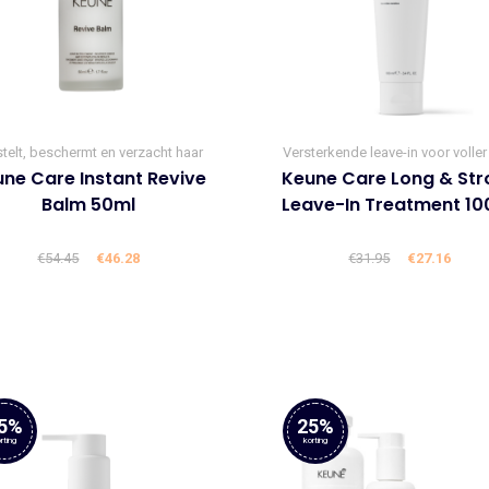
telt, beschermt en verzacht haar
Versterkende leave-in voor voller
ne Care Instant Revive
Keune Care Long & Str
Balm 50ml
Leave-In Treatment 10
€
54.45
Oorspronkelijke
€
46.28
Huidige
€
31.95
Oorspronke
€
27.16
Huid
prijs
prijs
prijs
prijs
was:
is:
was:
is:
€54.45.
€46.28.
€31.95.
€27.1
5%
25%
rting
korting