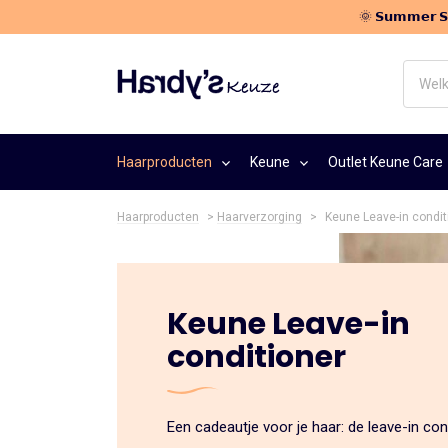
🌞 𝗦𝘂𝗺𝗺𝗲𝗿
Welk
haarpr
zoek
je?
Haarproducten
Keune
Outlet Keune Care
Haarproducten
>
Haarverzorging
>
Keune Leave-in condit
Keune Leave-in
conditioner
Een cadeautje voor je haar: de leave-in con