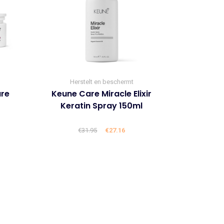
Herstelt en beschermt
are
Keune Care Miracle Elixir
Keratin Spray 150ml
lijke
ige
€
31.95
Oorspronkelijke
€
27.16
Huidige
prijs
prijs
was:
is:
9.
€31.95.
€27.16.