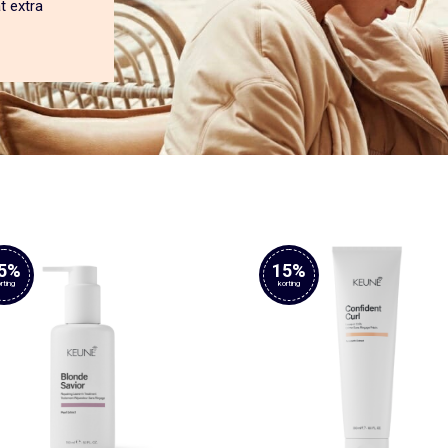
t extra
5%
15%
rting
korting