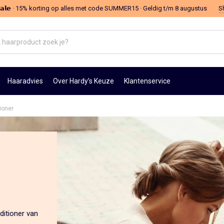
 𝗦𝗮𝗹𝗲 · 15% korting op alles met code SUMMER15 · Geldig t/m 8 augustus
S
oduct
Haaradvies
Over Hardy’s Keuze
Klantenservice
ioner
ditioner van