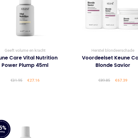
Geeft volume en kracht
Herstel blondeerschade
ne Care Vital Nutrition
Voordeelset Keune C
Power Plump 45ml
Blonde Savior
€
31.95
Oorspronkelijke
€
27.16
Huidige
€
89.85
Oorspronke
€
67.39
Huid
prijs
prijs
prijs
prijs
was:
is:
was:
is:
€31.95.
€27.16.
€89.85.
€67.3
5%
rting