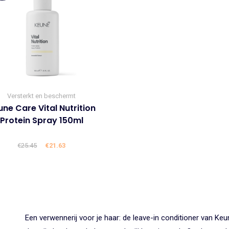
Versterkt en beschermt
ne Care Vital Nutrition
Protein Spray 150ml
€
25.45
Oorspronkelijke
€
21.63
Huidige
prijs
prijs
was:
is:
€25.45.
€21.63.
Een verwennerij voor je haar: de leave-in conditioner van Keun