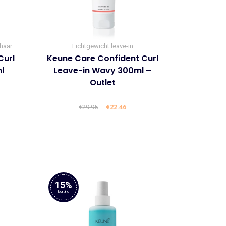
 haar
Lichtgewicht leave-in
Curl
Keune Care Confident Curl
l
Leave-in Wavy 300ml –
Outlet
lijke
ige
€
29.95
Oorspronkelijke
€
22.46
Huidige
prijs
prijs
was:
is:
6.
€29.95.
€22.46.
15%
korting