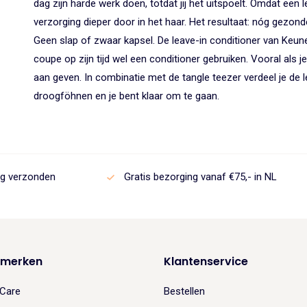
dag zijn harde werk doen, totdat jij het uitspoelt. Omdat een le
verzorging dieper door in het haar. Het resultaat: nóg gezond
Geen slap of zwaar kapsel. De leave-in conditioner van Keune h
coupe op zijn tijd wel een conditioner gebruiken. Vooral als 
aan geven. In combinatie met de tangle teezer verdeel je de l
droogföhnen en je bent klaar om te gaan.
ag verzonden
Gratis bezorging vanaf €75,- in NL
 merken
Klantenservice
Care
Bestellen