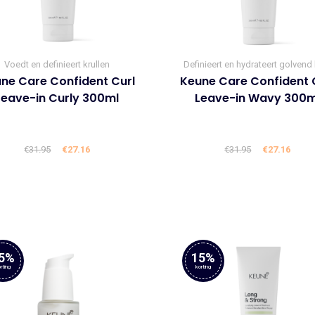
Voedt en definieert krullen
Definieert en hydrateert golvend
ne Care Confident Curl
Keune Care Confident 
Leave-in Curly 300ml
Leave-in Wavy 300m
€
31.95
Oorspronkelijke
€
27.16
Huidige
€
31.95
Oorspronke
€
27.16
Huid
prijs
prijs
prijs
prijs
was:
is:
was:
is:
€31.95.
€27.16.
€31.95.
€27.1
5%
15%
rting
korting