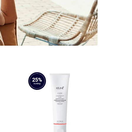
25%
korting