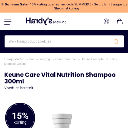
🌞 𝗦𝘂𝗺𝗺𝗲𝗿 𝗦𝗮𝗹𝗲 · 15% korting op alles met code SUMMER15 · Geldig t/m 8 augustus
Shop met korting
Welk
haarproduct
zoek
je?
Haarproducten
>
Haarverzorging
>
Keune Shampoo
>
Keune Care Vital Nutrition
Shampoo 300ml
Keune Care Vital Nutrition Shampoo
300ml
Voedt en herstelt
15%
korting