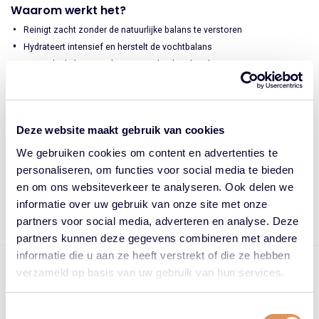
Waarom werkt het?
Reinigt zacht zonder de natuurlijke balans te verstoren
Hydrateert intensief en herstelt de vochtbalans
Versterkt de haarvezel en vermindert haarbreuk
Geeft een frisse, gezonde glans
Hoe te gebruiken?
Deze website maakt gebruik van cookies
Breng aan op nat haar
We gebruiken cookies om content en advertenties te
Masseer zachtjes in op de hoofdhuid
personaliseren, om functies voor social media te bieden
Spoel grondig uit
en om ons websiteverkeer te analyseren. Ook delen we
Herhaal indien nodig
informatie over uw gebruik van onze site met onze
partners voor social media, adverteren en analyse. Deze
partners kunnen deze gegevens combineren met andere
informatie die u aan ze heeft verstrekt of die ze hebben
Op werkdagen voor 17.00 uur besteld = vandaag verzonden
verzameld op basis van uw gebruik van hun services.
Gratis bezorging vanaf €75,- in NL
Beoordeling: 4.88/5.00 door 3640+ klanten
Toestemmingsselectie
Preferred Keune Supplier