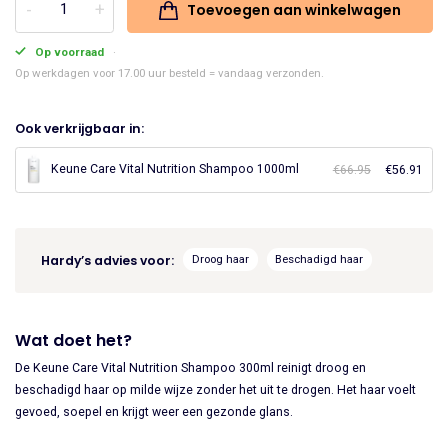
Toevoegen aan winkelwagen
Keune
was:
is:
Care
Op voorraad
€24.45.
€20.78.
Vital
Op werkdagen voor 17.00 uur besteld = vandaag verzonden.
Nutrition
Shampoo
Ook verkrijgbaar in:
300ml
aantal
Keune Care Vital Nutrition Shampoo 1000ml
€
66.95
Oorspronke
€
56.91
Huid
prijs
prijs
was:
is:
€66.95.
€56.
Hardy’s advies voor:
Droog haar
Beschadigd haar
Wat doet het?
De Keune Care Vital Nutrition Shampoo 300ml reinigt droog en
beschadigd haar op milde wijze zonder het uit te drogen. Het haar voelt
gevoed, soepel en krijgt weer een gezonde glans.