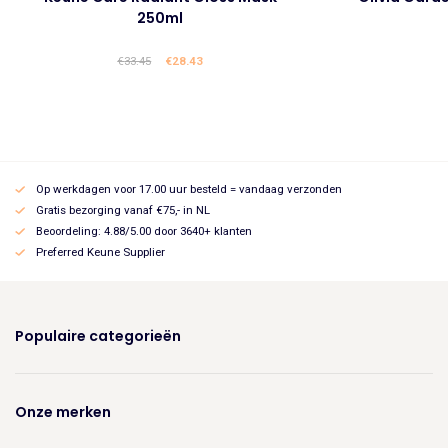
250ml
€
33.45
Oorspronkelijke
€
28.43
Huidige
prijs
prijs
was:
is:
€33.45.
€28.43.
Op werkdagen voor 17.00 uur besteld = vandaag verzonden
Gratis bezorging vanaf €75,- in NL
Beoordeling: 4.88/5.00 door 3640+ klanten
Preferred Keune Supplier
Populaire categorieën
Onze merken