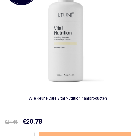
Alle Keune Care Vital Nutrition haarproducten
Oorspronkelijke
€
20.78
Huidige
€
24.45
prijs
prijs