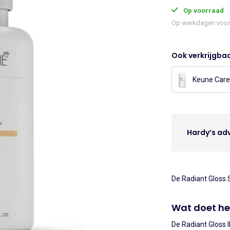
Care
Op voorraad
€24.
Radiant
Op werkdagen voor 
Gloss
Shampoo
Ook verkrijgbaa
300ml
aantal
Keune Care
Hardy’s adv
De Radiant Gloss 
Wat doet he
De Radiant Gloss 