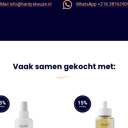
Mail info@hardyskeuze.nl
WhatsApp +316 3816390
Vaak samen gekocht met:
5%
15%
rting
korting