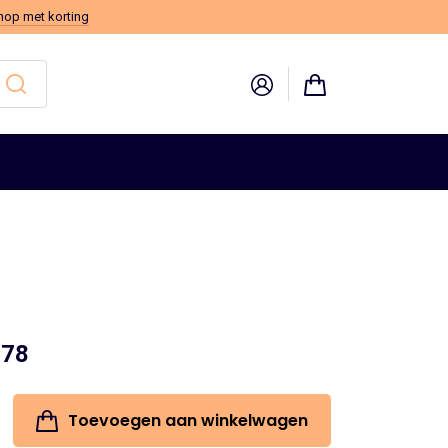
hop met korting
pronkelijke
.78
Huidige
prijs
Toevoegen aan winkelwagen
:
is: