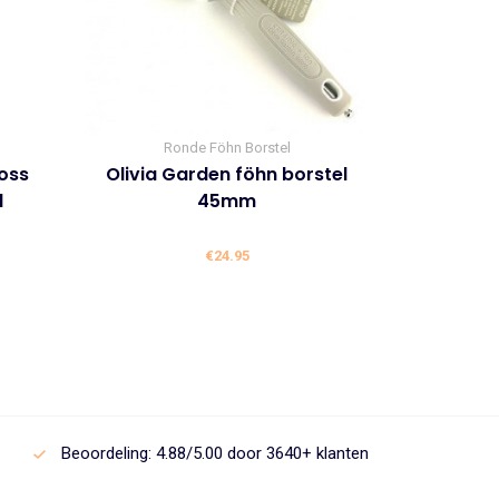
Ronde Föhn Borstel
oss
Olivia Garden föhn borstel
l
45mm
lijke
ige
€
24.95
6.
Beoordeling: 4.88/5.00 door 3640+ klanten