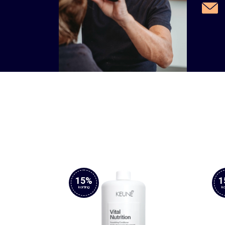
15%
1
korting
ko