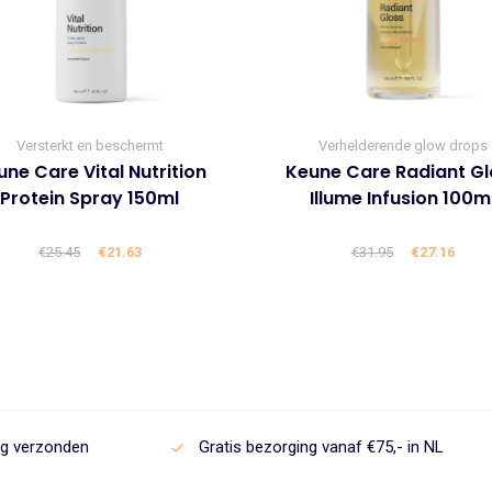
Versterkt en beschermt
Verhelderende glow drops
ne Care Vital Nutrition
Keune Care Radiant Gl
Protein Spray 150ml
Illume Infusion 100m
€
25.45
Oorspronkelijke
€
21.63
Huidige
€
31.95
Oorspronke
€
27.16
Huid
prijs
prijs
prijs
prijs
was:
is:
was:
is:
€25.45.
€21.63.
€31.95.
€27.1
ag verzonden
Gratis bezorging vanaf €75,- in NL