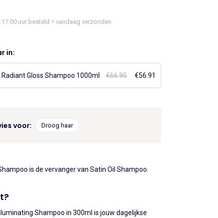
45.
€20.78.
17.00 uur besteld = vandaag verzonden.
r in:
 Radiant Gloss Shampoo 1000ml
€
66.95
Oorspronkelijke
€
56.91
Huidige
prijs
prijs
was:
is:
€66.95.
€56.91.
ies voor:
Droog haar
Shampoo is de vervanger van Satin Oil Shampoo.
t?
Illuminating Shampoo in 300ml is jouw dagelijkse