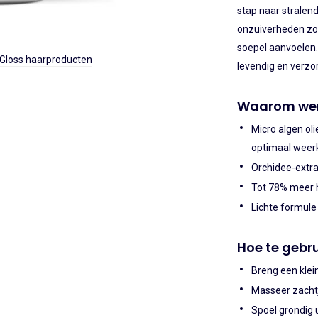
stap naar stralen
onzuiverheden zond
soepel aanvoelen. 
 Gloss haarproducten
levendig en verzor
Waarom wer
Micro algen ol
optimaal weerk
Orchidee-extra
Tot 78% meer h
Lichte formule 
Hoe te gebr
Breng een klei
Masseer zachtj
Spoel grondig u