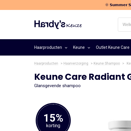
🌞 𝗦𝘂𝗺𝗺𝗲𝗿
Welk
haarpr
zoek
je?
Haarproducten
Keune
Outlet Keune Care
Haarproducten
>
Haarverzorging
>
Keune Shampoo
>
Ke
Keune Care Radiant
Glansgevende shampoo
15%
korting