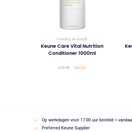
Voeding en kracht
Keune Care Vital Nutrition
Keu
Conditioner 1000ml
€
72.95
Oorspronkelijke
€
62.01
Huidige
prijs
prijs
was:
is:
€72.95.
€62.01.
Op werkdagen voor 17.00 uur besteld = vanda
Preferred Keune Supplier