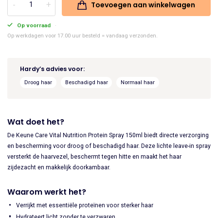
Toevoegen aan winkelwagen
Keune
was:
is:
Care
Op voorraad
€25.45.
€21.63.
Vital
Op werkdagen voor 17.00 uur besteld = vandaag verzonden.
Nutrition
Protein
Hardy’s advies voor:
Spray
150ml
Droog haar
Beschadigd haar
Normaal haar
aantal
Wat doet het?
De Keune Care Vital Nutrition Protein Spray 150ml biedt directe verzorging
en bescherming voor droog of beschadigd haar. Deze lichte leave-in spray
versterkt de haarvezel, beschermt tegen hitte en maakt het haar
zijdezacht en makkelijk doorkambaar.
Waarom werkt het?
Verrijkt met essentiële proteïnen voor sterker haar
Hydrateert licht zonder te verzwaren