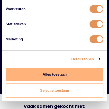
een keuze? Onze haarstylisten geven je
Voorkeuren
graag persoonlijk advies!
Statistieken
Mail info@hardyskeuze.nl
WhatsApp +316 38163909
Bel +3113 536 5200
Marketing
Details tonen
Alles toestaan
Selectie toestaan
Vaak samen gekocht met: