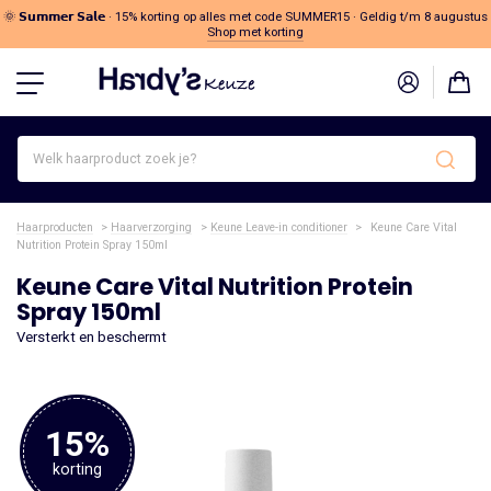
🌞 𝗦𝘂𝗺𝗺𝗲𝗿 𝗦𝗮𝗹𝗲 · 15% korting op alles met code SUMMER15 · Geldig t/m 8 augustus
Shop met korting
Welk
haarproduct
zoek
je?
Haarproducten
>
Haarverzorging
>
Keune Leave-in conditioner
>
Keune Care Vital
Nutrition Protein Spray 150ml
Keune Care Vital Nutrition Protein
Spray 150ml
Versterkt en beschermt
15%
korting