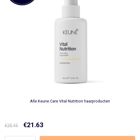
Alle Keune Care Vital Nutrition haarproducten
Oorspronkelijke
€
21.63
Huidige
€
25.45
prijs
prijs