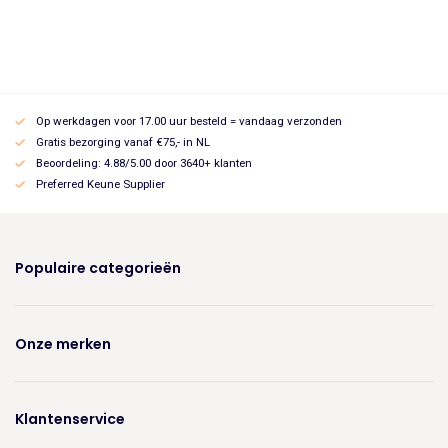
prijs
prijs
was:
is:
€25.45.
€21.63.
Op werkdagen voor 17.00 uur besteld = vandaag verzonden
Gratis bezorging vanaf €75,- in NL
Beoordeling: 4.88/5.00 door 3640+ klanten
Preferred Keune Supplier
Populaire categorieën
Onze merken
Klantenservice