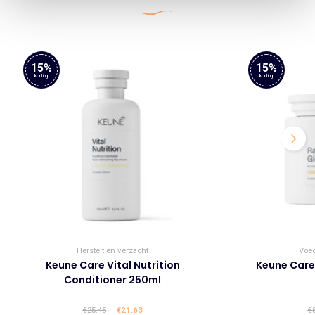
15%
15%
korting
korting
Herstelt en verzacht
Voe
Keune Care Vital Nutrition
Keune Care
Conditioner 250ml
€
25.45
Oorspronkelijke
€
21.63
Huidige
€