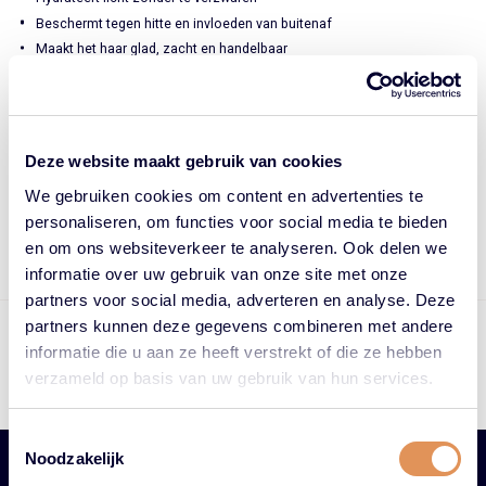
Beschermt tegen hitte en invloeden van buitenaf
Maakt het haar glad, zacht en handelbaar
Hoe te gebruiken?
Spray op handdoekdroog of droog haar
Kam door om gelijkmatig te verdelen
Deze website maakt gebruik van cookies
Niet uitspoelen
We gebruiken cookies om content en advertenties te
Geschikt voor dagelijks gebruik
personaliseren, om functies voor social media te bieden
en om ons websiteverkeer te analyseren. Ook delen we
informatie over uw gebruik van onze site met onze
partners voor social media, adverteren en analyse. Deze
partners kunnen deze gegevens combineren met andere
Op werkdagen voor 17.00 uur besteld = vandaag verzonden
informatie die u aan ze heeft verstrekt of die ze hebben
Gratis bezorging vanaf €75,- in NL
Beoordeling: 4.88/5.00 door 3640+ klanten
verzameld op basis van uw gebruik van hun services.
Preferred Keune Supplier
Toestemmingsselectie
Noodzakelijk
Kunnen wij je helpen met het maken van