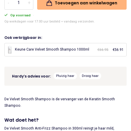
Toevoegen aan winkelwagen
Keune
was:
is:
Care
Op voorraad
€24.45.
€20.78.
Velvet
Op werkdagen voor 17.00 uur besteld = vandaag verzonden.
Smooth
Shampoo
Ook verkrijgbaar in:
300ml
aantal
Keune Care Velvet Smooth Shampoo 1000ml
€
66.95
Oorspronke
€
56.91
Huid
prijs
prijs
was:
is:
€66.95.
€56.
Hardy’s advies voor:
Pluizig haar
Droog haar
De Velvet Smooth Shampoo is de vervanger van de Keratin Smooth
Shampoo.
Wat doet het?
De Velvet Smooth Anti-Frizz Shampoo in 300ml reinigt je haar mild,