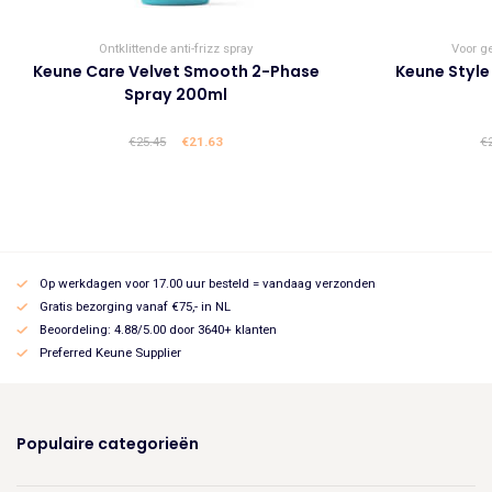
Ontklittende anti-frizz spray
Voor ge
Keune Care Velvet Smooth 2-Phase
Keune Style
Spray 200ml
€
25.45
Oorspronkelijke
€
21.63
Huidige
€
prijs
prijs
was:
is:
€25.45.
€21.63.
Op werkdagen voor 17.00 uur besteld = vandaag verzonden
Gratis bezorging vanaf €75,- in NL
Beoordeling: 4.88/5.00 door 3640+ klanten
Preferred Keune Supplier
Populaire categorieën