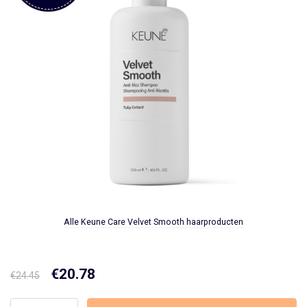
Alle Keune Care Velvet Smooth haarproducten
Oorspronkelijke
€
20.78
Huidige
€
24.45
prijs
prijs