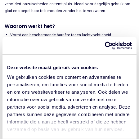
verwijdert onzuiverheden en temt pluis. Ideaal voor dagelijks gebruik om
glad en soepel haar te behouden zonder het te verzwaren.
Waarom werkt het?
Vormt een beschermende barrière tegen luchtvochtigheid.
Reinigt grondig maar mild, zonder uit te drogen.
Maakt het haar glad en zijdezacht.
Lichte, hydraterende formule die pluis onder controle houdt.
Deze website maakt gebruik van cookies
Hoe te gebruiken?
We gebruiken cookies om content en advertenties te
Breng aan op nat haar en masseer zachtjes in.
personaliseren, om functies voor social media te bieden
Spoel goed uit en herhaal indien nodig.
en om ons websiteverkeer te analyseren. Ook delen we
Gebruik in combinatie met de Velvet Smooth Conditioner voor het
informatie over uw gebruik van onze site met onze
beste resultaat.
partners voor social media, adverteren en analyse. Deze
partners kunnen deze gegevens combineren met andere
informatie die u aan ze heeft verstrekt of die ze hebben
verzameld op basis van uw gebruik van hun services.
Op werkdagen voor 17.00 uur besteld = vandaag verzonden