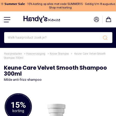
🌞 𝗦𝘂𝗺𝗺𝗲𝗿 𝗦𝗮𝗹𝗲 · 15% korting op alles met code SUMMER15 · Geldig t/m 8 augustus
Shop met korting
Welk
haarproduct
zoek
je?
Haarproducten
>
Haarverzorging
>
Keune Shampoo
>
Keune Care Velvet Smooth
Shampoo 300ml
Keune Care Velvet Smooth Shampoo
300ml
Milde anti-frizz shampoo
15%
korting