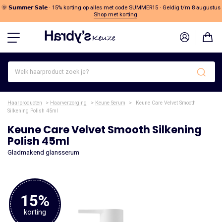
🌞 𝗦𝘂𝗺𝗺𝗲𝗿 𝗦𝗮𝗹𝗲 · 15% korting op alles met code SUMMER15 · Geldig t/m 8 augustus
Shop met korting
Welk
haarproduct
zoek
je?
Haarproducten
>
Haarverzorging
>
Keune Serum
>
Keune Care Velvet Smooth
Silkening Polish 45ml
Keune Care Velvet Smooth Silkening
Polish 45ml
Gladmakend glansserum
15%
korting