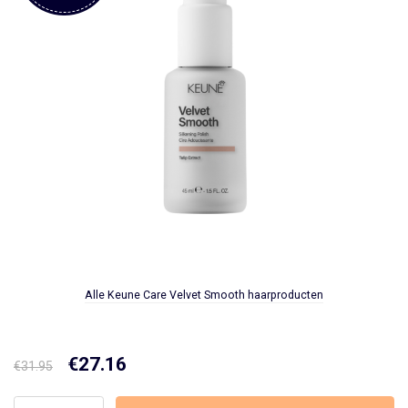
Alle Keune Care Velvet Smooth haarproducten
Oorspronkelijke
€
27.16
Huidige
€
31.95
prijs
prijs