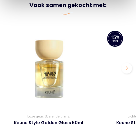
Vaak samen gekocht met:
15%
korting
Luxe geur. Stralende glans.
Licht
Keune Style Golden Gloss 50ml
Keune St