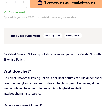
Toevoegen aan winkelwagen
Keune
was:
is:
Care
Op voorraad
€31.95.
€27.16.
Velvet
Op werkdagen voor 17.00 uur besteld = vandaag verzonden.
Smooth
Silkening
Polish
Hardy’s advies voor:
Pluizig haar
Droog haar
45ml
aantal
De Velvet Smooth Silkening Polish is de vervanger van de Keratin Smooth
Silkening Polish.
Wat doet het?
De Velvet Smooth Silkening Polish is een licht serum dat pluis direct onder
controle brengt en je haar een zijdezachte glans geeft. Het verzegelt de
haarschubben, beschermt tegen luchtvochtigheid en biedt
hittebescherming tot 230°C.
Waarom werkt het?