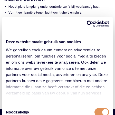
Houdt pluis langdurig onder controle, zelfs bij weerbarstig haar.
Vormt een barrière tegen luchtvochtigheid en pluis.
Versterkt het haar en geeft een gladde, gepolijste look.
Ideaal voor föhnen of stylen, met of zonder hitte.
Hoe te gebruiken?
Deze website maakt gebruik van cookies
Breng een paar pompjes aan op vochtig of droog haar.
We gebruiken cookies om content en advertenties te
Verdeel gelijkmatig door de lengtes en punten.
personaliseren, om functies voor social media te bieden
Style zoals gewenst.
en om ons websiteverkeer te analyseren. Ook delen we
informatie over uw gebruik van onze site met onze
partners voor social media, adverteren en analyse. Deze
partners kunnen deze gegevens combineren met andere
Op werkdagen voor 17.00 uur besteld = vandaag verzonden
informatie die u aan ze heeft verstrekt of die ze hebben
Gratis bezorging vanaf €75,- in NL
verzameld op basis van uw gebruik van hun services.
Beoordeling: 4.88/5.00 door 3640+ klanten
Preferred Keune Supplier
Toestemmingsselectie
Noodzakelijk