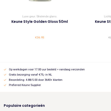
Luxe geur. Stralende glans.
Licht
Keune Style Golden Gloss 50ml
Keune St
€
36.95
€
Op werkdagen voor 17.00 uur besteld = vandaag verzonden
Gratis bezorging vanaf €75,- in NL
Beoordeling: 4.88/5.00 door 3640+ klanten
Preferred Keune Supplier
Populaire categorieën