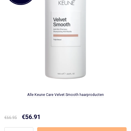
Alle Keune Care Velvet Smooth haarproducten
Oorspronkelijke
€
56.91
Huidige
€
66.95
prijs
prijs