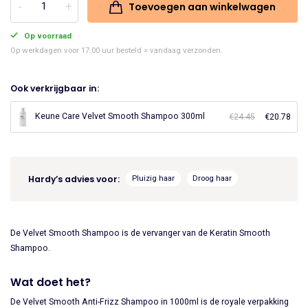
Toevoegen aan winkelwagen
Keune
was:
is:
Care
Op voorraad
€66.95.
€56.91.
Velvet
Op werkdagen voor 17.00 uur besteld = vandaag verzonden.
Smooth
Shampoo
Ook verkrijgbaar in:
1000ml
aantal
Keune Care Velvet Smooth Shampoo 300ml
€
24.45
Oorspronke
€
20.78
Huid
prijs
prijs
was:
is:
€24.45.
€20.
Hardy’s advies voor:
Pluizig haar
Droog haar
De Velvet Smooth Shampoo is de vervanger van de Keratin Smooth
Shampoo.
Wat doet het?
De Velvet Smooth Anti-Frizz Shampoo in 1000ml is de royale verpakking