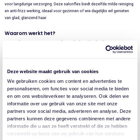
voor langdurige verzorging. Deze salonfles biedt dezelfde milde reiniging
en anti-frizz werking, ideaal voor gezinnen of wie dagelijks wil genieten
van glad, glanzend haar.
Waarom werkt het?
Beschermt tot 48 uur tegen pluis en luchtvochtigheid.
Hydrateert en verzacht weerbarstig haar.
Geeft een gladde, gepolijste finish.
Grote fles voor langdurig gebruik en extra gemak.
Deze website maakt gebruik van cookies
Hoe te gebruiken?
We gebruiken cookies om content en advertenties te
personaliseren, om functies voor social media te bieden
Verdeel over vochtig haar en masseer in tot schuim.
en om ons websiteverkeer te analyseren. Ook delen we
Spoel zorgvuldig uit en herhaal indien gewenst.
informatie over uw gebruik van onze site met onze
Combineer met andere producten uit de Velvet Smooth lijn voor
ultieme anti-frizz verzorging.
partners voor social media, adverteren en analyse. Deze
partners kunnen deze gegevens combineren met andere
informatie die u aan ze heeft verstrekt of die ze hebben
verzameld op basis van uw gebruik van hun services.