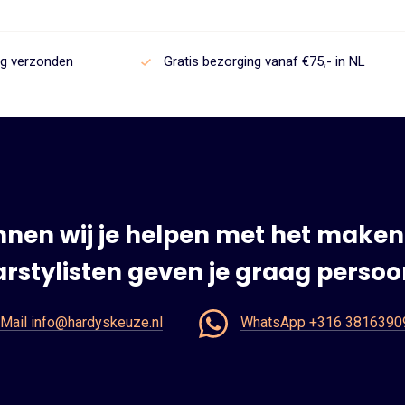
ag verzonden
Gratis bezorging vanaf €75,- in NL
nen wij je helpen met het maken
rstylisten geven je graag persoon
Mail info@hardyskeuze.nl
WhatsApp +316 3816390