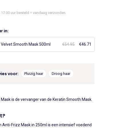
45.
€28.43.
17.00 uur besteld = vandaag verzonden.
r in:
 Velvet Smooth Mask 500ml
€
54.95
Oorspronkelijke
€
46.71
Huidige
prijs
prijs
was:
is:
€54.95.
€46.71.
ies voor:
Pluizig haar
Droog haar
 Mask is de vervanger van de Keratin Smooth Mask.
t?
 Anti-Frizz Mask in 250ml is een intensief voedend