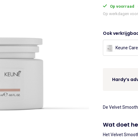
Care
Op voorraad
€33.
Velvet
Op werkdagen voor 
Smooth
Mask
Ook verkrijgbaa
250ml
aantal
Keune Care
Hardy’s adv
De Velvet Smooth
Wat doet he
Het Velvet Smooth