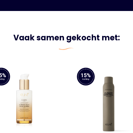
Vaak samen gekocht met:
5%
15%
rting
korting