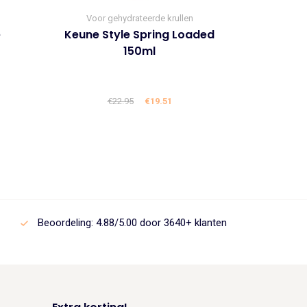
Voor gehydrateerde krullen
e
Keune Style Spring Loaded
150ml
lijke
ige
€
22.95
Oorspronkelijke
€
19.51
Huidige
prijs
prijs
was:
is:
1.
€22.95.
€19.51.
Beoordeling: 4.88/5.00 door 3640+ klanten