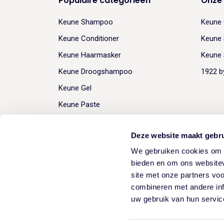
Populaire categorieën
Onze
Keune Shampoo
Keune 
Keune Conditioner
Keune 
Keune Haarmasker
Keune 
Keune Droogshampoo
1922 b
Keune Gel
Keune Paste
Deze website maakt gebru
We gebruiken cookies om c
Sprache:
Deutsch
bieden en om ons websitev
site met onze partners vo
combineren met andere inf
uw gebruik van hun servic
Bedrijfsgegevens
Herroepingsrecht
Privacy Policy