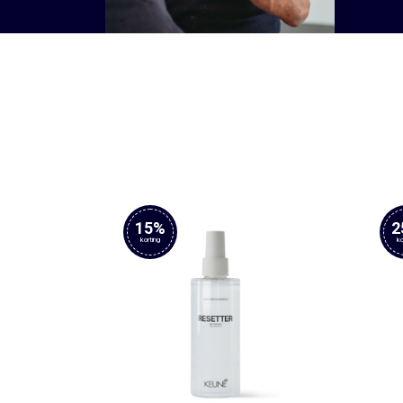
15%
2
korting
ko