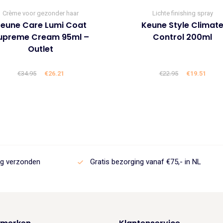
Crème voor gezonder haar
Lichte finishing spray
eune Care Lumi Coat
Keune Style Climat
upreme Cream 95ml –
Control 200ml
Outlet
€
34.95
Oorspronkelijke
€
26.21
Huidige
€
22.95
Oorspronke
€
19.51
Huid
prijs
prijs
prijs
prijs
was:
is:
was:
is:
€34.95.
€26.21.
€22.95.
€19.5
ag verzonden
Gratis bezorging vanaf €75,- in NL