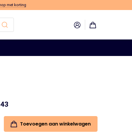
hop met korting
pronkelijke
.43
Huidige
prijs
Toevoegen aan winkelwagen
:
is: