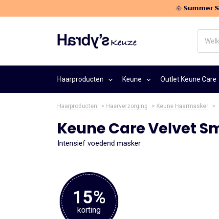
🌞 𝗦𝘂𝗺𝗺𝗲𝗿
Welk
haarpr
zoek
je?
Haarproducten
Keune
Outlet Keune Care
Haarproducten
>
Haarverzorging
>
Keune Haarmasker
>
Keune Care Velvet S
Intensief voedend masker
15%
korting