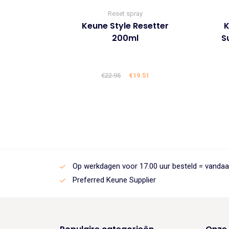
Reset spray
Keune Style Resetter
K
200ml
S
€
22.95
Oorspronkelijke
€
19.51
Huidige
prijs
prijs
was:
is:
€22.95.
€19.51.
Op werkdagen voor 17.00 uur besteld = vanda
Preferred Keune Supplier