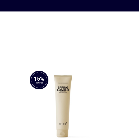
15%
korting