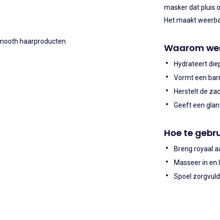
masker dat pluis o
Het maakt weerbar
Smooth haarproducten
Waarom wer
Hydrateert die
Vormt een barr
Herstelt de zac
Geeft een glan
Hoe te gebr
Breng royaal 
Masseer in en 
Spoel zorgvuld