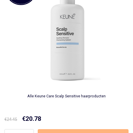
Alle Keune Care Scalp Sensitive haarproducten
Oorspronkelijke
€
20.78
Huidige
€
24.45
prijs
prijs