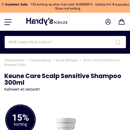
🌞 𝗦𝘂𝗺𝗺𝗲𝗿 𝗦𝗮𝗹𝗲 · 15% korting op alles met code SUMMER15 · Geldig t/m 8 augustus
Shop met korting
Welk
haarproduct
zoek
je?
Haarproducten
>
Haarverzorging
>
Keune Shampoo
>
Keune Care Scalp Sensitive
Shampoo 300ml
Keune Care Scalp Sensitive Shampoo
300ml
Kalmeert en verzacht
15%
korting