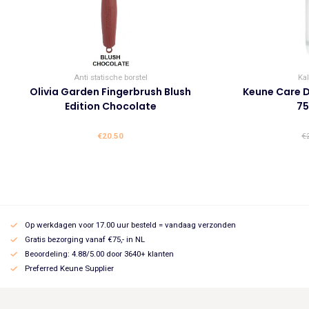
Anti statische borstel
Ka
Olivia Garden Fingerbrush Blush
Keune Care D
Edition Chocolate
75
€
20.50
€
Op werkdagen voor 17.00 uur besteld = vandaag verzonden
Gratis bezorging vanaf €75,- in NL
Beoordeling: 4.88/5.00 door 3640+ klanten
Preferred Keune Supplier