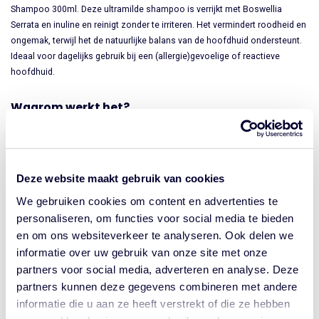
Shampoo 300ml. Deze ultramilde shampoo is verrijkt met Boswellia
Serrata en inuline en reinigt zonder te irriteren. Het vermindert roodheid en
ongemak, terwijl het de natuurlijke balans van de hoofdhuid ondersteunt.
Ideaal voor dagelijks gebruik bij een (allergie)gevoelige of reactieve
hoofdhuid.
Waarom werkt het?
Mild reinigend, speciaal voor de gevoelige hoofdhuid
Vermindert roodheid en jeuk direct
Hydrateert en behoudt de natuurlijke vochtbalans
Deze website maakt gebruik van cookies
Dermatologisch getest en veilig voor dagelijks gebruik
We gebruiken cookies om content en advertenties te
Hoe te gebruiken?
personaliseren, om functies voor social media te bieden
Breng aan op nat haar.
en om ons websiteverkeer te analyseren. Ook delen we
Masseer zachtjes in op hoofdhuid en lengtes.
informatie over uw gebruik van onze site met onze
Spoel grondig uit.
partners voor social media, adverteren en analyse. Deze
Herhaal indien gewenst.
partners kunnen deze gegevens combineren met andere
informatie die u aan ze heeft verstrekt of die ze hebben