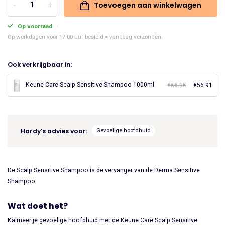
Toevoegen aan winkelwagen
Keune
was:
is:
Care
Op voorraad
€24.45.
€20.78.
Scalp
Op werkdagen voor 17.00 uur besteld = vandaag verzonden.
Sensitive
Shampoo
Ook verkrijgbaar in:
300ml
aantal
Keune Care Scalp Sensitive Shampoo 1000ml
€
66.95
Oorspronke
€
56.91
Huid
prijs
prijs
was:
is:
€66.95.
€56.
Hardy’s advies voor:
Gevoelige hoofdhuid
De Scalp Sensitive Shampoo is de vervanger van de Derma Sensitive
Shampoo.
Wat doet het?
Kalmeer je gevoelige hoofdhuid met de Keune Care Scalp Sensitive