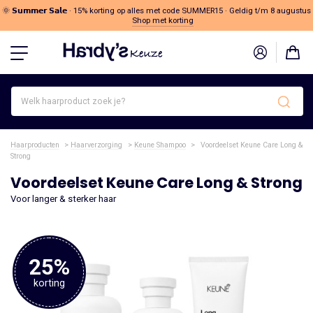
🌞 𝗦𝘂𝗺𝗺𝗲𝗿 𝗦𝗮𝗹𝗲 · 15% korting op alles met code SUMMER15 · Geldig t/m 8 augustus
Shop met korting
Welk
haarproduct
zoek
je?
Haarproducten
>
Haarverzorging
>
Keune Shampoo
>
Voordeelset Keune Care Long &
Strong
Voordeelset Keune Care Long & Strong
Voor langer & sterker haar
25%
korting