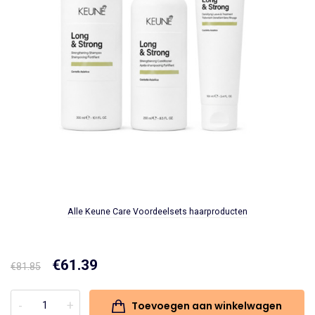
Alle Keune Care Voordeelsets haarproducten
Oorspronkelijke
€
61.39
Huidige
€
81.85
prijs
prijs
Toevoegen aan winkelwagen
Voordeelset