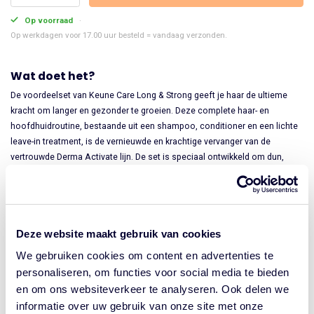
was:
is:
Keune
Op voorraad
€81.85.
€61.39.
Care
Op werkdagen voor 17.00 uur besteld = vandaag verzonden.
Long
&
Wat doet het?
Strong
De voordeelset van Keune Care Long & Strong geeft je haar de ultieme
aantal
kracht om langer en gezonder te groeien. Deze complete haar- en
hoofdhuidroutine, bestaande uit een shampoo, conditioner en een lichte
leave-in treatment, is de vernieuwde en krachtige vervanger van de
vertrouwde Derma Activate lijn. De set is speciaal ontwikkeld om dun,
zwak of broos haar te herstellen. Met deze routine haal je de zekerheid
van salonkwaliteit in huis en geniet je van sterker, dikker en zichtbaar
voller haar vanaf de aanzet tot in de punten.
Deze website maakt gebruik van cookies
Waarom werkt het?
We gebruiken cookies om content en advertenties te
De innovatieve formule is verrijkt met Centella Asiatica, Marine Density
personaliseren, om functies voor social media te bieden
Infusion en biomimetische peptiden die de haarvezel van binnenuit
en om ons websiteverkeer te analyseren. Ook delen we
versterken en haarbreuk effectief verminderen.
informatie over uw gebruik van onze site met onze
Het voedt de hoofdhuid intensief en verbetert de doorbloeding, wat de