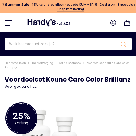
🌞 𝗦𝘂𝗺𝗺𝗲𝗿 𝗦𝗮𝗹𝗲 · 15% korting op alles met code SUMMER15 · Geldig t/m 8 augustus
Shop met korting
Welk
haarproduct
zoek
je?
Haarproducten
>
Haarverzorging
>
Keune Shampoo
>
Voordeelset Keune Care Color
Brillianz
Voordeelset Keune Care Color Brillianz
Voor gekleurd haar
25%
korting