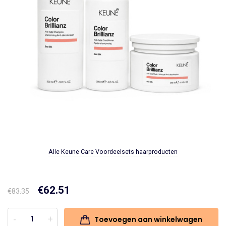
Alle Keune Care Voordeelsets haarproducten
Oorspronkelijke
€
62.51
Huidige
€
83.35
prijs
prijs
Toevoegen aan winkelwagen
Voordeelset