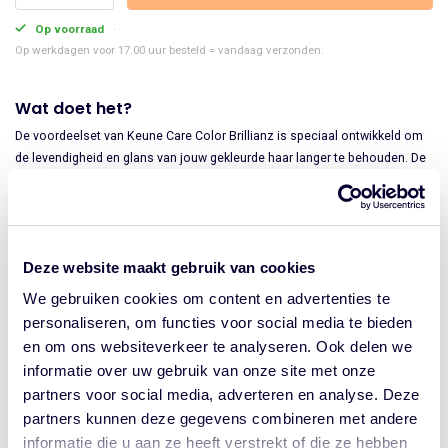
was:
is:
Keune
Op voorraad
€83.35.
€62.51.
Care
Op werkdagen voor 17.00 uur besteld = vandaag verzonden.
Color
Brillianz
Wat doet het?
aantal
De voordeelset van Keune Care Color Brillianz is speciaal ontwikkeld om
de levendigheid en glans van jouw gekleurde haar langer te behouden. De
set, bestaande uit een shampoo, conditioner en haarmasker, laat je
nieuwe haarkleur extra stralen en blaast dof geworden tinten weer leven
in. Met deze complete verzorgingsroutine haal je de zekerheid van
salonkwaliteit heel eenvoudig in huis en geniet je van gezond, glanzend
Deze website maakt gebruik van cookies
en onweerstaanbaar zacht haar.
We gebruiken cookies om content en advertenties te
Waarom werkt het?
personaliseren, om functies voor social media te bieden
en om ons websiteverkeer te analyseren. Ook delen we
De formule is verrijkt met
zonnebloemextract en Sea Silk-
technologie
, die je haar intens voeden en hydrateren.
informatie over uw gebruik van onze site met onze
Het beschermt je lokken effectief tegen kleurvervaging door veelvuldig
partners voor social media, adverteren en analyse. Deze
wassen, hitte of schadelijke UV-straling.
partners kunnen deze gegevens combineren met andere
Je geniet hierdoor tot wel
8 weken lang van een heldere, stralende
informatie die u aan ze heeft verstrekt of die ze hebben