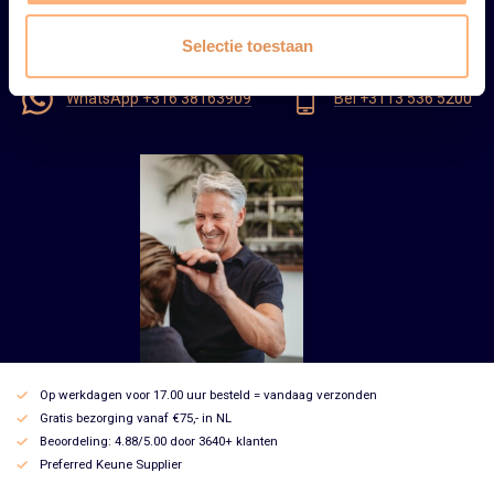
Selectie toestaan
Mail info@hardyskeuze.nl
WhatsApp +316 38163909
Bel +3113 536 5200
Op werkdagen voor 17.00 uur besteld = vandaag verzonden
Gratis bezorging vanaf €75,- in NL
Beoordeling: 4.88/5.00 door 3640+ klanten
Preferred Keune Supplier