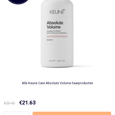
Alle Keune Care Absolute Volume haarproducten
Oorspronkelijke
€
21.63
Huidige
€
25.45
prijs
prijs