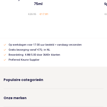
75ml
S
€
20.95
Oorspronkelijke
€
17.81
Huidige
€
prijs
prijs
was:
is:
€20.95.
€17.81.
Op werkdagen voor 17.00 uur besteld = vandaag verzonden
Gratis bezorging vanaf €75,- in NL
Beoordeling: 4.88/5.00 door 3640+ klanten
Preferred Keune Supplier
Populaire categorieën
Onze merken