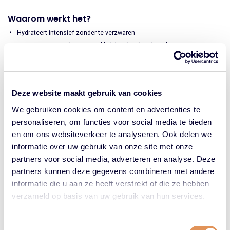
Waarom werkt het?
Hydrateert intensief zonder te verzwaren
Ontwart en verzacht voor makkelijker doorkambaar haar
Versterkt de haarvezel en herstelt veerkracht
Bevat rijstproteïne en lelie-extract voor volume en glans
Deze website maakt gebruik van cookies
Hoe te gebruiken?
We gebruiken cookies om content en advertenties te
Breng aan op gewassen haar
personaliseren, om functies voor social media te bieden
Laat 1–3 minuten inwerken
en om ons websiteverkeer te analyseren. Ook delen we
Spoel grondig uit
informatie over uw gebruik van onze site met onze
partners voor social media, adverteren en analyse. Deze
partners kunnen deze gegevens combineren met andere
informatie die u aan ze heeft verstrekt of die ze hebben
Op werkdagen voor 17.00 uur besteld = vandaag verzonden
verzameld op basis van uw gebruik van hun services.
Gratis bezorging vanaf €75,- in NL
Beoordeling: 4.88/5.00 door 3640+ klanten
Preferred Keune Supplier
Toestemmingsselectie