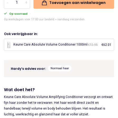
Toevoegen aan winkelwagen
Keune
was:
is:
Care
Op voorraad
€25.45.
€21.63.
Absolute
Op werkdagen voor 17.00 uur besteld = vandaag verzonden.
Volume
Conditioner
Ook verkrijgbaar in:
250ml
aantal
Keune Care Absolute Volume Conditioner 1000ml
€
72.95
Oorspronke
€
62.01
Huid
prijs
prijs
was:
is:
€72.95.
€62.
Hardy’s advies voor:
Normaal haar
Wat doet het?
Keune Care Absolute Volume Amplifying Conditioner verzorgt en ontwart
fijn haar zonder het te verzwaren. Het haar wordt direct zacht en
handelbaar, terwijl volume en body behouden blijven. Het resultaat is
luchtig, veerkrachtig en glanzend haar dat er voller uitziet.