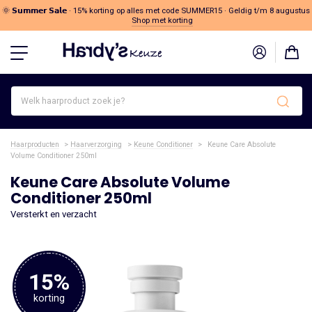
🌞 𝗦𝘂𝗺𝗺𝗲𝗿 𝗦𝗮𝗹𝗲 · 15% korting op alles met code SUMMER15 · Geldig t/m 8 augustus
Shop met korting
Welk
haarproduct
zoek
je?
Haarproducten
>
Haarverzorging
>
Keune Conditioner
>
Keune Care Absolute
Volume Conditioner 250ml
Keune Care Absolute Volume
Conditioner 250ml
Versterkt en verzacht
15%
korting