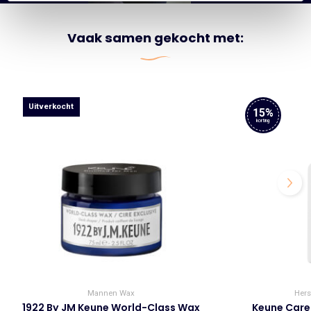
Vaak samen gekocht met:
Uitverkocht
15%
korting
Mannen Wax
Hers
1922 By JM Keune World-Class Wax
Keune Care M