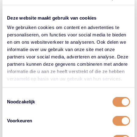
Deze website maakt gebruik van cookies
15%
korting
We gebruiken cookies om content en advertenties te
personaliseren, om functies voor social media te bieden
en om ons websiteverkeer te analyseren. Ook delen we
informatie over uw gebruik van onze site met onze
partners voor social media, adverteren en analyse. Deze
partners kunnen deze gegevens combineren met andere
Stimulerende Lotion
informatie die u aan ze heeft verstrekt of die ze hebben
1922 By JM Keune
verzameld op basis van uw gebruik van hun services.
Fortifying Lotion 75ml
Toestemmingsselectie
€
29.95
Oorspronkelijke
€
25.46
Huidige
Noodzakelijk
prijs
prijs
was:
is:
€29.95.
€25.46.
Voorkeuren
1922 by JM Fortifying haarproducten