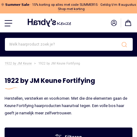
🌞 𝗦𝘂𝗺𝗺𝗲𝗿 𝗦𝗮𝗹𝗲 · 15% korting op alles met code SUMMER15 · Geldig t/m 8 augustus
Shop met korting
Welk
haarproduct
zoek
je?
1922 by JM Keune
>
1922 by JM Keune Fortifying
1922 by JM Keune Fortifying
Herstellen, versterken en voorkomen. Met die drie elementen gaan de
Keune Fortifying haarproducten haaruitval tegen. Een volle bos haar
geeft je namelijk meer zelfvertrouwen.
Filteren