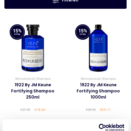
15%
15%
korting
korting
Stimulerende Shampoo
Stimulerende Shampoo
1922 By JM Keune
1922 By JM Keune
Fortifying Shampoo
Fortifying Shampoo
250ml
1000ml
€
21.95
Oorspronkelijke
€
18.66
Huidige
€
58.95
Oorspronkelijke
€
50.11
Huidige
prijs
prijs
prijs
prijs
was:
is:
was:
is:
€21.95.
€18.66.
€58.95.
€50.11.